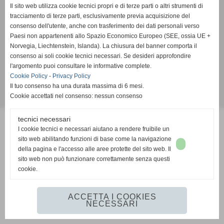
Via Massimo D´Azeglio, 26/b - 57025 Piombino (Livorno)
Il sito web utilizza cookie tecnici propri e di terze parti o altri strumenti di
P.I. 01234567890 C.F 90027000497
tracciamento di terze parti, esclusivamente previa acquisizione del
Tel. 0565 227643
consenso dell'utente, anche con trasferimento dei dati personali verso
Cell. 3299815734 Cell. 3489904532
Paesi non appartenenti allo Spazio Economico Europeo (SEE, ossia UE +
Norvegia, Liechtenstein, Islanda). La chiusura del banner comporta il
info@laprovvidenzapiombino.net
consenso ai soli cookie tecnici necessari. Se desideri approfondire
l'argomento puoi consultare le informative complete.
Privacy Policy
-
Cookie Policy
Cookie Policy
-
Privacy Policy
Il tuo consenso ha una durata massima di 6 mesi.
Cookie accettati nel consenso: nessun consenso
Realizzazione siti web www.sitoper.it
tecnici necessari
I cookie tecnici e necessari aiutano a rendere fruibile un
sito web abilitando funzioni di base come la navigazione
della pagina e l'accesso alle aree protette del sito web. Il
sito web non può funzionare correttamente senza questi
cookie.
ACCETTA I COOKIES
NECESSARI